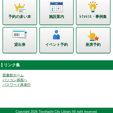
予約の多い本
施設案内
ﾚﾌｧﾚﾝｽ・事例集
貸出券
イベント予約
座席予約
リンク集
図書館ホーム
パソコン画面へ
パスワード再発行
Copyright 2026 Toyohashi City Library All right reserved.