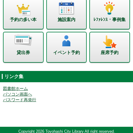
予約の多い本
施設案内
ﾚﾌｧﾚﾝｽ・事例集
貸出券
イベント予約
座席予約
リンク集
図書館ホーム
パソコン画面へ
パスワード再発行
Copyright 2026 Toyohashi City Library All right reserved.