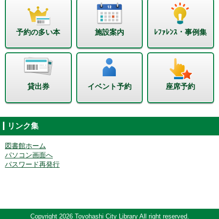
予約の多い本
施設案内
ﾚﾌｧﾚﾝｽ・事例集
貸出券
イベント予約
座席予約
リンク集
図書館ホーム
パソコン画面へ
パスワード再発行
Copyright 2026 Toyohashi City Library All right reserved.