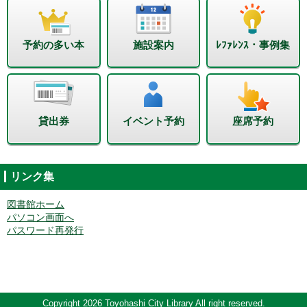
予約の多い本
施設案内
ﾚﾌｧﾚﾝｽ・事例集
貸出券
イベント予約
座席予約
リンク集
図書館ホーム
パソコン画面へ
パスワード再発行
Copyright 2026 Toyohashi City Library All right reserved.