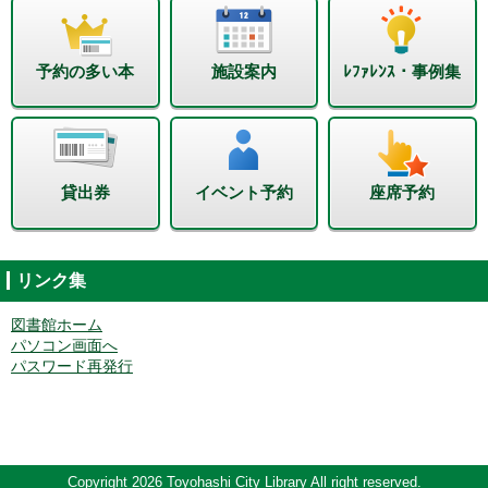
予約の多い本
施設案内
ﾚﾌｧﾚﾝｽ・事例集
貸出券
イベント予約
座席予約
リンク集
図書館ホーム
パソコン画面へ
パスワード再発行
Copyright 2026 Toyohashi City Library All right reserved.