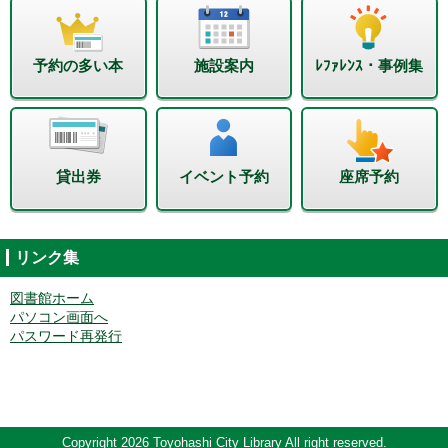
予約の多い本
施設案内
ﾚﾌｧﾚﾝｽ・事例集
貸出券
イベント予約
座席予約
リンク集
図書館ホーム
パソコン画面へ
パスワード再発行
Copyright 2026 Toyohashi City Library All right reserved.