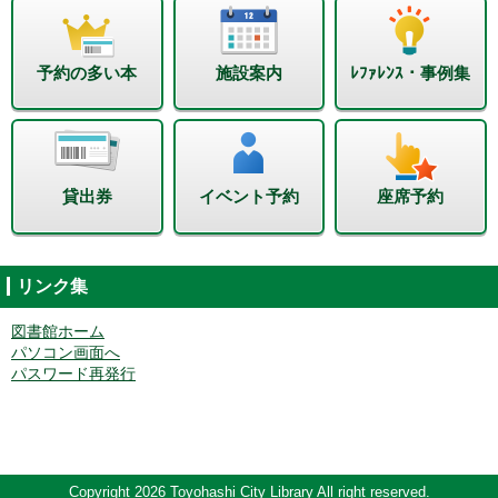
予約の多い本
施設案内
ﾚﾌｧﾚﾝｽ・事例集
貸出券
イベント予約
座席予約
リンク集
図書館ホーム
パソコン画面へ
パスワード再発行
Copyright 2026 Toyohashi City Library All right reserved.