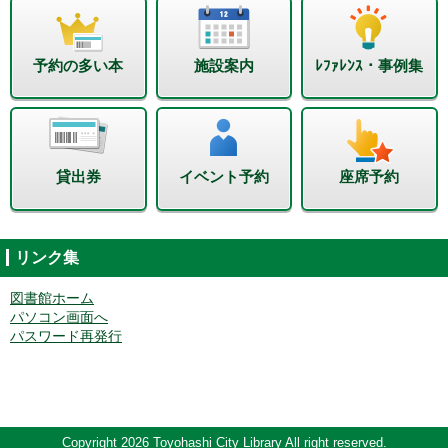
予約の多い本
施設案内
ﾚﾌｧﾚﾝｽ・事例集
貸出券
イベント予約
座席予約
リンク集
図書館ホーム
パソコン画面へ
パスワード再発行
Copyright 2026 Toyohashi City Library All right reserved.