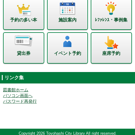
予約の多い本
施設案内
ﾚﾌｧﾚﾝｽ・事例集
貸出券
イベント予約
座席予約
リンク集
図書館ホーム
パソコン画面へ
パスワード再発行
Copyright 2026 Toyohashi City Library All right reserved.