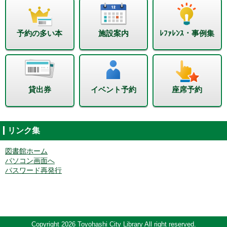
予約の多い本
施設案内
ﾚﾌｧﾚﾝｽ・事例集
貸出券
イベント予約
座席予約
リンク集
図書館ホーム
パソコン画面へ
パスワード再発行
Copyright 2026 Toyohashi City Library All right reserved.