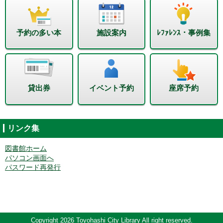
予約の多い本
施設案内
ﾚﾌｧﾚﾝｽ・事例集
貸出券
イベント予約
座席予約
リンク集
図書館ホーム
パソコン画面へ
パスワード再発行
Copyright 2026 Toyohashi City Library All right reserved.