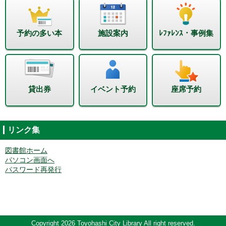
予約の多い本
施設案内
ﾚﾌｧﾚﾝｽ・事例集
貸出券
イベント予約
座席予約
リンク集
図書館ホーム
パソコン画面へ
パスワード再発行
Copyright 2026 Toyohashi City Library All right reserved.