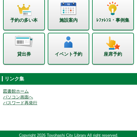
予約の多い本
施設案内
ﾚﾌｧﾚﾝｽ・事例集
貸出券
イベント予約
座席予約
リンク集
図書館ホーム
パソコン画面へ
パスワード再発行
Copyright 2026 Toyohashi City Library All right reserved.