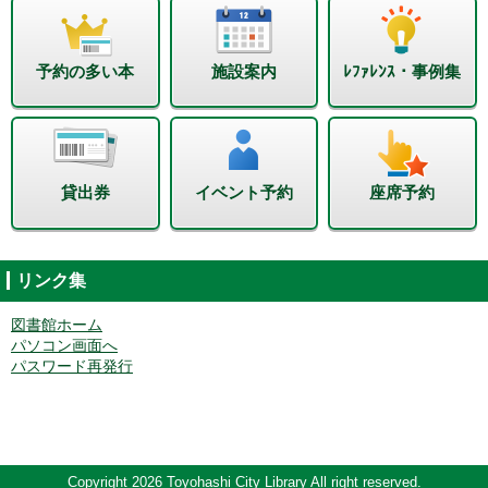
予約の多い本
施設案内
ﾚﾌｧﾚﾝｽ・事例集
貸出券
イベント予約
座席予約
リンク集
図書館ホーム
パソコン画面へ
パスワード再発行
Copyright 2026 Toyohashi City Library All right reserved.