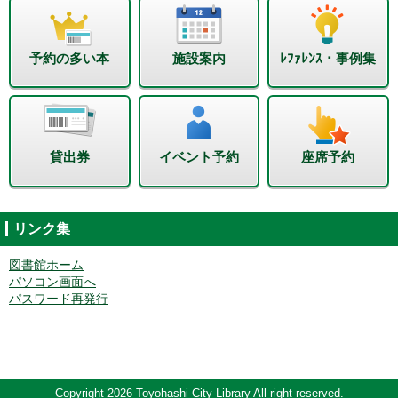
予約の多い本
施設案内
ﾚﾌｧﾚﾝｽ・事例集
貸出券
イベント予約
座席予約
リンク集
図書館ホーム
パソコン画面へ
パスワード再発行
Copyright 2026 Toyohashi City Library All right reserved.