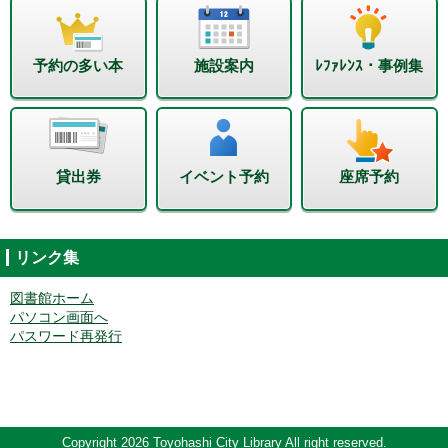
予約の多い本
施設案内
ﾚﾌｧﾚﾝｽ・事例集
貸出券
イベント予約
座席予約
リンク集
図書館ホーム
パソコン画面へ
パスワード再発行
Copyright 2026 Toyohashi City Library All right reserved.