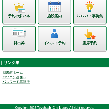
予約の多い本
施設案内
ﾚﾌｧﾚﾝｽ・事例集
貸出券
イベント予約
座席予約
リンク集
図書館ホーム
パソコン画面へ
パスワード再発行
Copyright 2026 Toyohashi City Library All right reserved.