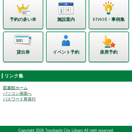
予約の多い本
施設案内
ﾚﾌｧﾚﾝｽ・事例集
貸出券
イベント予約
座席予約
リンク集
図書館ホーム
パソコン画面へ
パスワード再発行
Copyright 2026 Toyohashi City Library All right reserved.