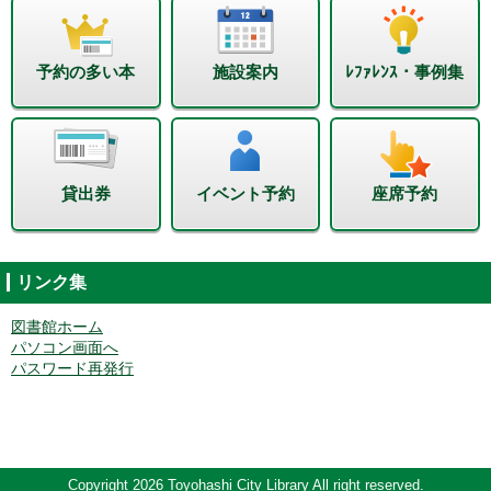
予約の多い本
施設案内
ﾚﾌｧﾚﾝｽ・事例集
貸出券
イベント予約
座席予約
リンク集
図書館ホーム
パソコン画面へ
パスワード再発行
Copyright 2026 Toyohashi City Library All right reserved.