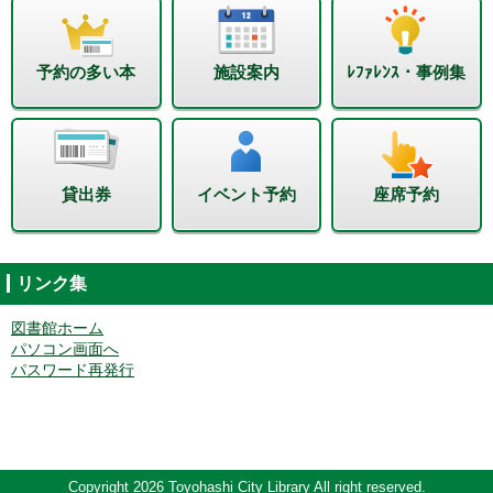
予約の多い本
施設案内
ﾚﾌｧﾚﾝｽ・事例集
貸出券
イベント予約
座席予約
リンク集
図書館ホーム
パソコン画面へ
パスワード再発行
Copyright 2026 Toyohashi City Library All right reserved.