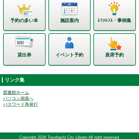
予約の多い本
施設案内
ﾚﾌｧﾚﾝｽ・事例集
貸出券
イベント予約
座席予約
リンク集
図書館ホーム
パソコン画面へ
パスワード再発行
Copyright 2026 Toyohashi City Library All right reserved.