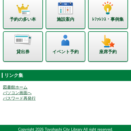
予約の多い本
施設案内
ﾚﾌｧﾚﾝｽ・事例集
貸出券
イベント予約
座席予約
リンク集
図書館ホーム
パソコン画面へ
パスワード再発行
Copyright 2026 Toyohashi City Library All right reserved.