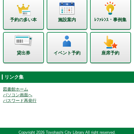
予約の多い本
施設案内
ﾚﾌｧﾚﾝｽ・事例集
貸出券
イベント予約
座席予約
リンク集
図書館ホーム
パソコン画面へ
パスワード再発行
Copyright 2026 Toyohashi City Library All right reserved.