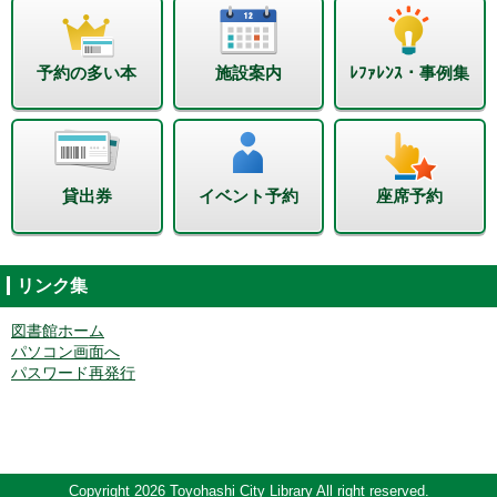
予約の多い本
施設案内
ﾚﾌｧﾚﾝｽ・事例集
貸出券
イベント予約
座席予約
リンク集
図書館ホーム
パソコン画面へ
パスワード再発行
Copyright 2026 Toyohashi City Library All right reserved.