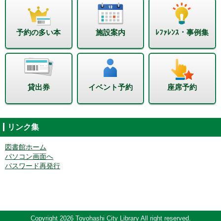
予約の多い本
施設案内
ﾚﾌｧﾚﾝｽ・事例集
貸出券
イベント予約
座席予約
リンク集
図書館ホーム
パソコン画面へ
パスワード再発行
Copyright 2026 Toyohashi City Library All right reserved.