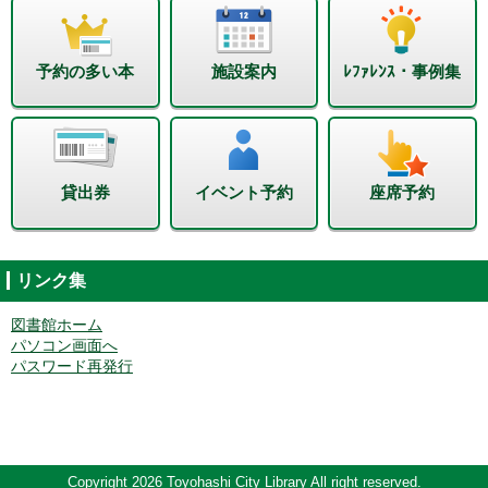
予約の多い本
施設案内
ﾚﾌｧﾚﾝｽ・事例集
貸出券
イベント予約
座席予約
リンク集
図書館ホーム
パソコン画面へ
パスワード再発行
Copyright 2026 Toyohashi City Library All right reserved.