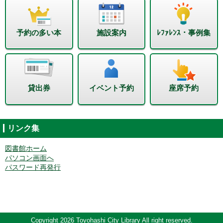
予約の多い本
施設案内
ﾚﾌｧﾚﾝｽ・事例集
貸出券
イベント予約
座席予約
リンク集
図書館ホーム
パソコン画面へ
パスワード再発行
Copyright 2026 Toyohashi City Library All right reserved.