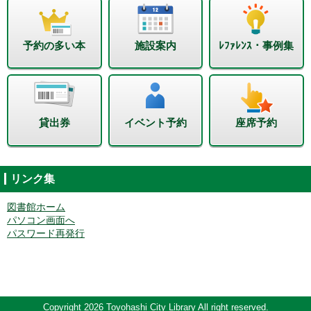
予約の多い本
施設案内
ﾚﾌｧﾚﾝｽ・事例集
貸出券
イベント予約
座席予約
リンク集
図書館ホーム
パソコン画面へ
パスワード再発行
Copyright 2026 Toyohashi City Library All right reserved.