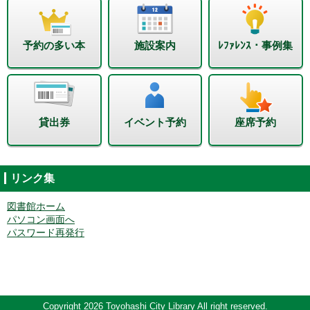
予約の多い本
施設案内
ﾚﾌｧﾚﾝｽ・事例集
貸出券
イベント予約
座席予約
リンク集
図書館ホーム
パソコン画面へ
パスワード再発行
Copyright 2026 Toyohashi City Library All right reserved.