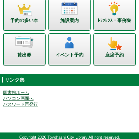
予約の多い本
施設案内
ﾚﾌｧﾚﾝｽ・事例集
貸出券
イベント予約
座席予約
リンク集
図書館ホーム
パソコン画面へ
パスワード再発行
Copyright 2026 Toyohashi City Library All right reserved.