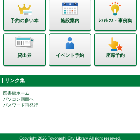
予約の多い本
施設案内
ﾚﾌｧﾚﾝｽ・事例集
貸出券
イベント予約
座席予約
リンク集
図書館ホーム
パソコン画面へ
パスワード再発行
Copyright 2026 Toyohashi City Library All right reserved.