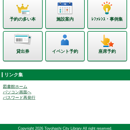
予約の多い本
施設案内
ﾚﾌｧﾚﾝｽ・事例集
貸出券
イベント予約
座席予約
リンク集
図書館ホーム
パソコン画面へ
パスワード再発行
Copyright 2026 Toyohashi City Library All right reserved.