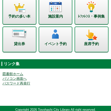
予約の多い本
施設案内
ﾚﾌｧﾚﾝｽ・事例集
貸出券
イベント予約
座席予約
リンク集
図書館ホーム
パソコン画面へ
パスワード再発行
Copyright 2026 Toyohashi City Library All right reserved.