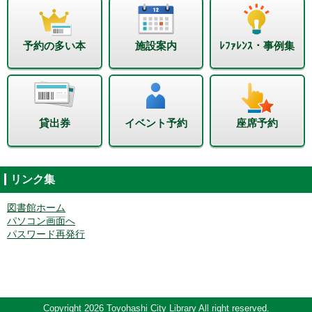
予約の多い本
施設案内
ﾚﾌｧﾚﾝｽ・事例集
貸出券
イベント予約
座席予約
リンク集
図書館ホーム
パソコン画面へ
パスワード再発行
Copyright 2026 Toyohashi City Library All right reserved.