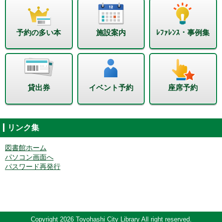
予約の多い本
施設案内
ﾚﾌｧﾚﾝｽ・事例集
貸出券
イベント予約
座席予約
リンク集
図書館ホーム
パソコン画面へ
パスワード再発行
Copyright 2026 Toyohashi City Library All right reserved.