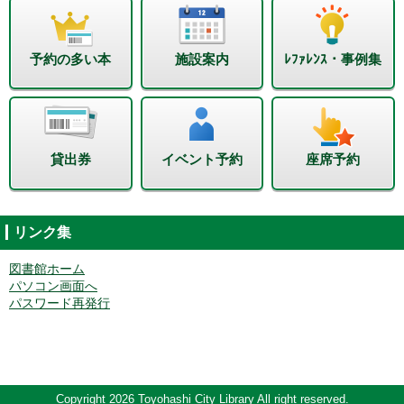
予約の多い本
施設案内
ﾚﾌｧﾚﾝｽ・事例集
貸出券
イベント予約
座席予約
リンク集
図書館ホーム
パソコン画面へ
パスワード再発行
Copyright 2026 Toyohashi City Library All right reserved.