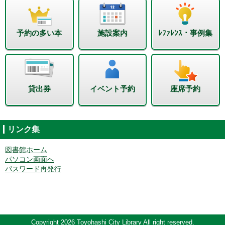
予約の多い本
施設案内
ﾚﾌｧﾚﾝｽ・事例集
貸出券
イベント予約
座席予約
リンク集
図書館ホーム
パソコン画面へ
パスワード再発行
Copyright 2026 Toyohashi City Library All right reserved.