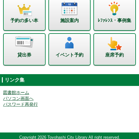
予約の多い本
施設案内
ﾚﾌｧﾚﾝｽ・事例集
貸出券
イベント予約
座席予約
リンク集
図書館ホーム
パソコン画面へ
パスワード再発行
Copyright 2026 Toyohashi City Library All right reserved.