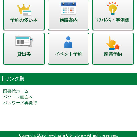
予約の多い本
施設案内
ﾚﾌｧﾚﾝｽ・事例集
貸出券
イベント予約
座席予約
リンク集
図書館ホーム
パソコン画面へ
パスワード再発行
Copyright 2026 Toyohashi City Library All right reserved.