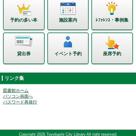
予約の多い本
施設案内
ﾚﾌｧﾚﾝｽ・事例集
貸出券
イベント予約
座席予約
リンク集
図書館ホーム
パソコン画面へ
パスワード再発行
Copyright 2026 Toyohashi City Library All right reserved.