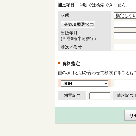
補足項目
単独では検索できません。
状態
分類:参照選択
出版年月
(西暦6桁半角数字)
巻次／巻号
資料指定
他の項目と組み合わせて検索することは
別置記号
請求記号