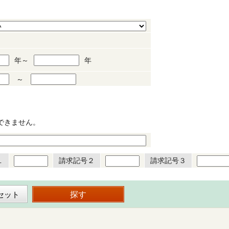
年～
年
～
できません。
１
請求記号２
請求記号３