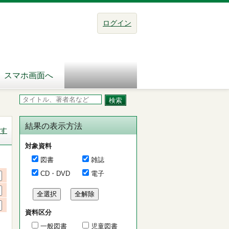
ログイン
スマホ画面へ
結果の表示方法
す
対象資料
図書
雑誌
CD・DVD
電子
資料区分
一般図書
児童図書