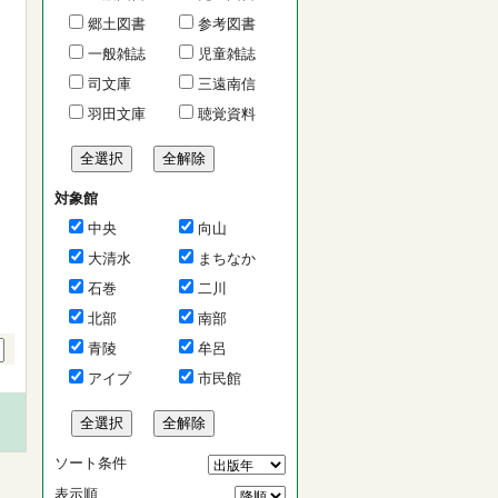
郷土図書
参考図書
一般雑誌
児童雑誌
司文庫
三遠南信
羽田文庫
聴覚資料
対象館
中央
向山
大清水
まちなか
石巻
二川
北部
南部
青陵
牟呂
アイプ
市民館
ソート条件
表示順