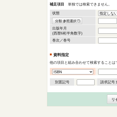
補足項目
単独では検索できません。
状態
分類:参照選択
出版年月
(西暦6桁半角数字)
巻次／巻号
資料指定
他の項目と組み合わせて検索することは
別置記号
請求記号