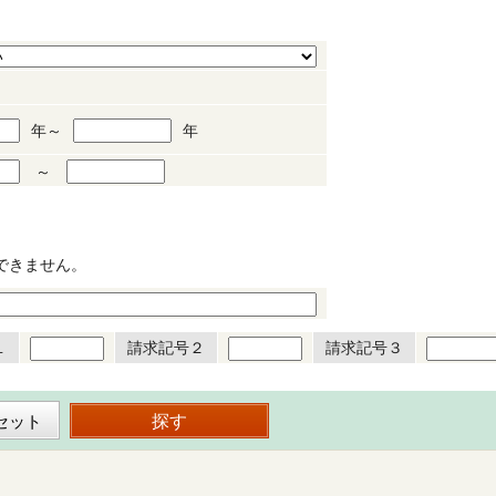
年～
年
～
できません。
１
請求記号２
請求記号３