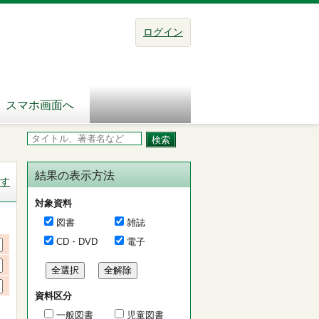
ログイン
スマホ画面へ
結果の表示方法
す
対象資料
図書
雑誌
CD・DVD
電子
資料区分
一般図書
児童図書