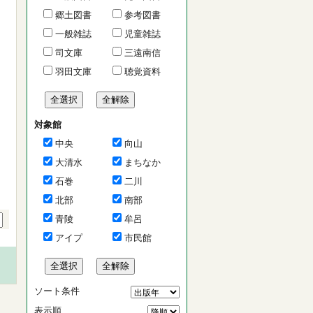
郷土図書
参考図書
一般雑誌
児童雑誌
司文庫
三遠南信
羽田文庫
聴覚資料
対象館
中央
向山
大清水
まちなか
石巻
二川
北部
南部
青陵
牟呂
アイプ
市民館
ソート条件
表示順