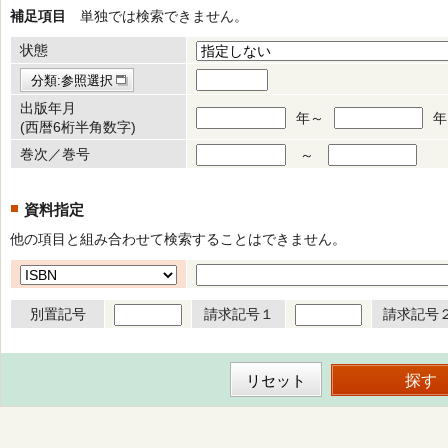
補足項目
単独では検索できません。
状態
分類:参照選択
出版年月
年～
年
(西暦6桁半角数字)
巻次／巻号
～
資料指定
他の項目と組み合わせて検索することはできません。
別置記号
請求記号１
請求記号