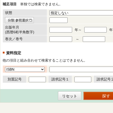
補足項目
単独では検索できません。
状態
分類:参照選択
出版年月
年～
年
(西暦6桁半角数字)
巻次／巻号
～
資料指定
他の項目と組み合わせて検索することはできません。
別置記号
請求記号１
請求記号