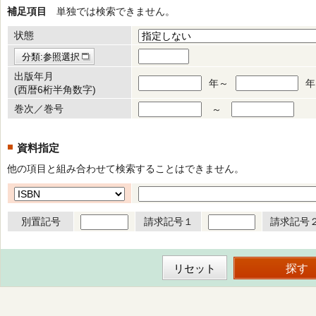
補足項目
単独では検索できません。
状態
分類:参照選択
出版年月
年～
年
(西暦6桁半角数字)
巻次／巻号
～
資料指定
他の項目と組み合わせて検索することはできません。
別置記号
請求記号１
請求記号