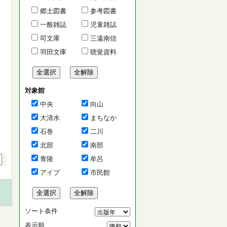
郷土図書
参考図書
一般雑誌
児童雑誌
司文庫
三遠南信
羽田文庫
聴覚資料
対象館
中央
向山
大清水
まちなか
石巻
二川
北部
南部
青陵
牟呂
アイプ
市民館
ソート条件
表示順