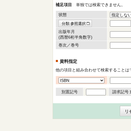
補足項目
単独では検索できません。
状態
分類:参照選択
出版年月
(西暦6桁半角数字)
巻次／巻号
資料指定
他の項目と組み合わせて検索することは
別置記号
請求記号