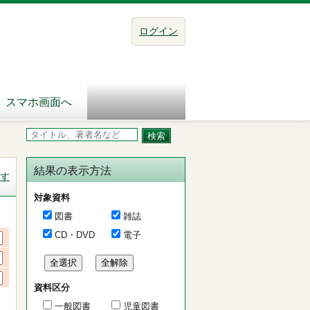
ログイン
スマホ画面へ
結果の表示方法
す
対象資料
図書
雑誌
CD・DVD
電子
資料区分
一般図書
児童図書