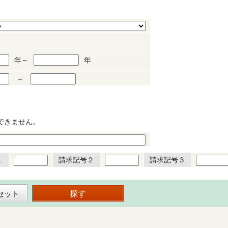
年～
年
～
できません。
１
請求記号２
請求記号３