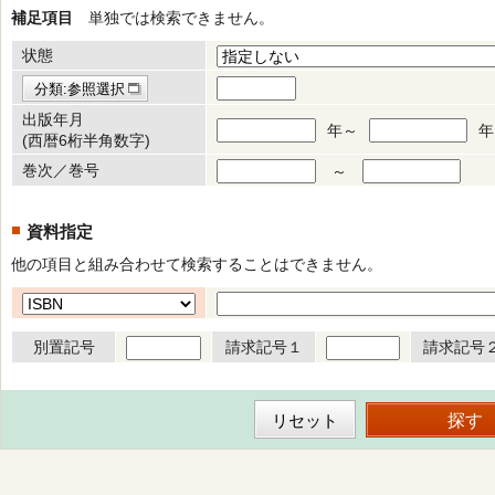
補足項目
単独では検索できません。
状態
分類:参照選択
出版年月
年～
年
(西暦6桁半角数字)
巻次／巻号
～
資料指定
他の項目と組み合わせて検索することはできません。
別置記号
請求記号１
請求記号