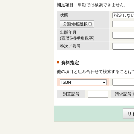
補足項目
単独では検索できません。
状態
分類:参照選択
出版年月
(西暦6桁半角数字)
巻次／巻号
資料指定
他の項目と組み合わせて検索することは
別置記号
請求記号