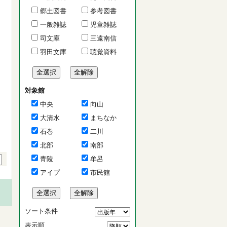
郷土図書
参考図書
一般雑誌
児童雑誌
司文庫
三遠南信
羽田文庫
聴覚資料
対象館
中央
向山
大清水
まちなか
石巻
二川
北部
南部
青陵
牟呂
アイプ
市民館
ソート条件
表示順