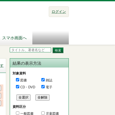
ログイン
スマホ画面へ
結果の表示方法
す
対象資料
図書
雑誌
CD・DVD
電子
資料区分
一般図書
児童図書