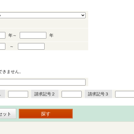
年～
年
～
できません。
１
請求記号２
請求記号３