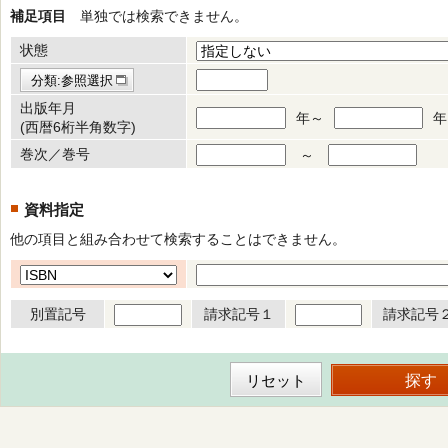
補足項目
単独では検索できません。
状態
分類:参照選択
出版年月
年～
年
(西暦6桁半角数字)
巻次／巻号
～
資料指定
他の項目と組み合わせて検索することはできません。
別置記号
請求記号１
請求記号