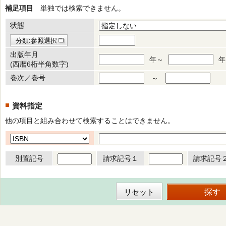
補足項目
単独では検索できません。
状態
分類:参照選択
出版年月
年～
年
(西暦6桁半角数字)
巻次／巻号
～
資料指定
他の項目と組み合わせて検索することはできません。
別置記号
請求記号１
請求記号